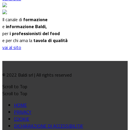
Il canale di
formazione
e
informazione Baldi,
per
i professionisti del food
e per chi ama la
tavola di qualità
vai al sito
© 2022 Baldi srl | All rights reserved
Scroll to Top
Scroll to Top
HOME
PRIVACY
COOKIE
DICHIARAZIONE DI ACCESSIBILITA'