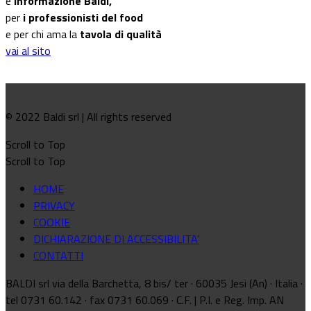
e
informazione Baldi,
per
i professionisti del food
e per chi ama la
tavola di qualità
vai al sito
© 2022 Baldi srl | All rights reserved
Scroll to Top
Scroll to Top
HOME
PRIVACY
COOKIE
DICHIARAZIONE DI ACCESSIBILITA'
CONTATTI
BALDI srl via della Barchetta, 8 bis/ ter · 60035 Jesi (An) · Italia ·
tel 0731 60.142 · fax 0731 60.069 · C.F. | P.I. e Reg. Imp. AN