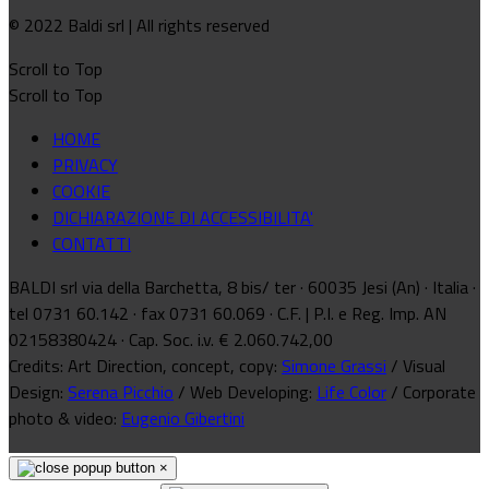
© 2022 Baldi srl | All rights reserved
Scroll to Top
Scroll to Top
HOME
PRIVACY
COOKIE
DICHIARAZIONE DI ACCESSIBILITA'
CONTATTI
BALDI srl via della Barchetta, 8 bis/ ter · 60035 Jesi (An) · Italia ·
tel 0731 60.142 · fax 0731 60.069 · C.F. | P.I. e Reg. Imp. AN
02158380424 · Cap. Soc. i.v. € 2.060.742,00
Credits: Art Direction, concept, copy:
Simone Grassi
/ Visual
Design:
Serena Picchio
/ Web Developing:
Life Color
/ Corporate
photo & video:
Eugenio Gibertini
×