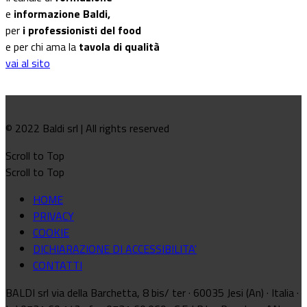
e
informazione Baldi,
per
i professionisti del food
e per chi ama la
tavola di qualità
vai al sito
© 2022 Baldi srl | All rights reserved
Scroll to Top
Scroll to Top
HOME
PRIVACY
COOKIE
DICHIARAZIONE DI ACCESSIBILITA'
CONTATTI
BALDI srl via della Barchetta, 8 bis/ ter · 60035 Jesi (An) · Italia ·