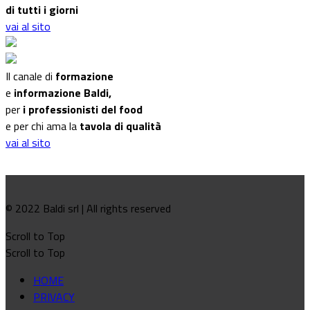
di tutti i giorni
vai al sito
Il canale di
formazione
e
informazione Baldi,
per
i professionisti del food
e per chi ama la
tavola di qualità
vai al sito
© 2022 Baldi srl | All rights reserved
Scroll to Top
Scroll to Top
HOME
PRIVACY