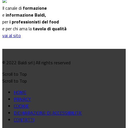
Il canale di
formazione
e
informazione Baldi,
per
i professionisti del food
e per chi ama la
tavola di qualità
vai al sito
© 2022 Baldi srl | All rights reserved
Scroll to Top
Scroll to Top
HOME
PRIVACY
COOKIE
DICHIARAZIONE DI ACCESSIBILITA'
CONTATTI