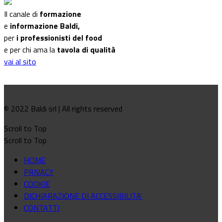
Il canale di
formazione
e
informazione Baldi,
per
i professionisti del food
e per chi ama la
tavola di qualità
vai al sito
© 2022 Baldi srl | All rights reserved
Scroll to Top
Scroll to Top
HOME
PRIVACY
COOKIE
DICHIARAZIONE DI ACCESSIBILITA'
CONTATTI