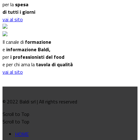
per la
spesa
di tutti i giorni
vai al sito
Il canale di
formazione
e
informazione Baldi,
per
i professionisti del food
e per chi ama la
tavola di qualità
vai al sito
© 2022 Baldi srl | All rights reserved
Scroll to Top
Scroll to Top
HOME