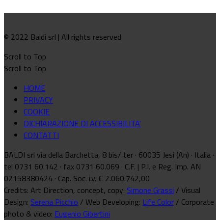
© 2022 Baldi srl | All rights reserved
Scroll to Top
Scroll to Top
HOME
PRIVACY
COOKIE
DICHIARAZIONE DI ACCESSIBILITA'
CONTATTI
BALDI srl via della Barchetta, 8 bis/ ter · 60035 Jesi (An) · Italia ·
tel 0731 60.142 · fax 0731 60.069 · C.F. | P.I. e Reg. Imp. AN
02158380424 · Cap. Soc. i.v. € 2.060.742,00
Credits: Art Direction, concept, copy:
Simone Grassi
/ Visual
Design:
Serena Picchio
/ Web Developing:
Life Color
/ Corporate
photo & video:
Eugenio Gibertini