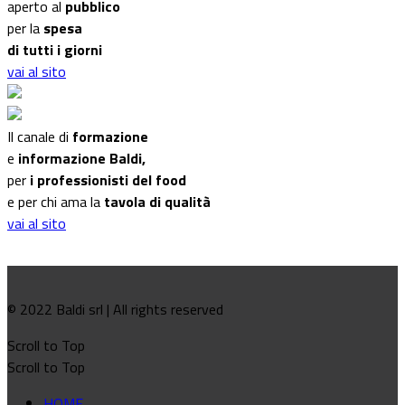
aperto al
pubblico
per la
spesa
di tutti i giorni
vai al sito
Il canale di
formazione
e
informazione Baldi,
per
i professionisti del food
e per chi ama la
tavola di qualità
vai al sito
© 2022 Baldi srl | All rights reserved
Scroll to Top
Scroll to Top
HOME