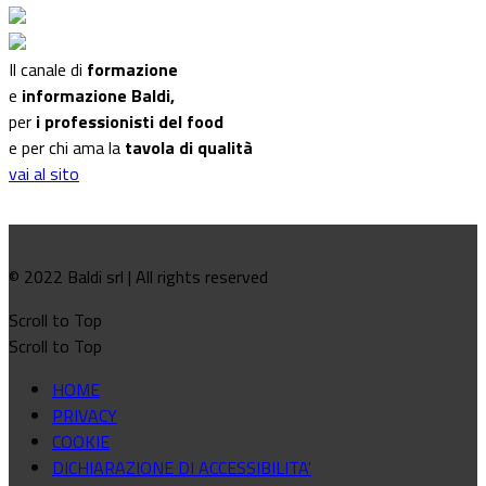
Il canale di
formazione
e
informazione Baldi,
per
i professionisti del food
e per chi ama la
tavola di qualità
vai al sito
© 2022 Baldi srl | All rights reserved
Scroll to Top
Scroll to Top
HOME
PRIVACY
COOKIE
DICHIARAZIONE DI ACCESSIBILITA'