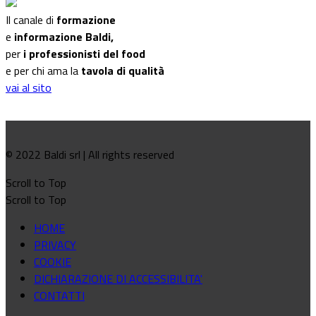
Il canale di
formazione
e
informazione Baldi,
per
i professionisti del food
e per chi ama la
tavola di qualità
vai al sito
© 2022 Baldi srl | All rights reserved
Scroll to Top
Scroll to Top
HOME
PRIVACY
COOKIE
DICHIARAZIONE DI ACCESSIBILITA'
CONTATTI