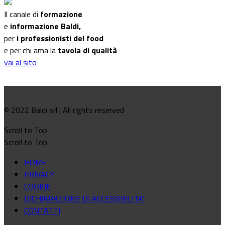
Il canale di
formazione
e
informazione Baldi,
per
i professionisti del food
e per chi ama la
tavola di qualità
vai al sito
© 2022 Baldi srl | All rights reserved
Scroll to Top
Scroll to Top
HOME
PRIVACY
COOKIE
DICHIARAZIONE DI ACCESSIBILITA'
CONTATTI