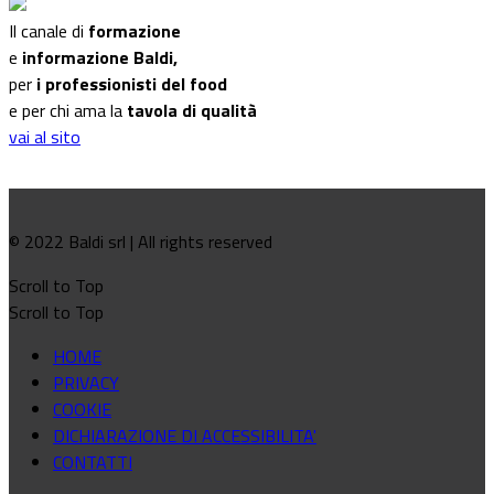
Il canale di
formazione
e
informazione Baldi,
per
i professionisti del food
e per chi ama la
tavola di qualità
vai al sito
© 2022 Baldi srl | All rights reserved
Scroll to Top
Scroll to Top
HOME
PRIVACY
COOKIE
DICHIARAZIONE DI ACCESSIBILITA'
CONTATTI