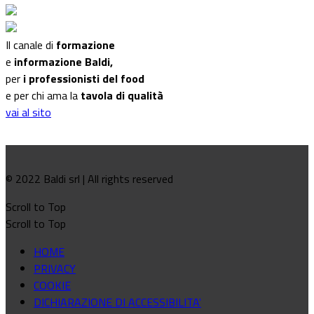
Il canale di
formazione
e
informazione Baldi,
per
i professionisti del food
e per chi ama la
tavola di qualità
vai al sito
© 2022 Baldi srl | All rights reserved
Scroll to Top
Scroll to Top
HOME
PRIVACY
COOKIE
DICHIARAZIONE DI ACCESSIBILITA'