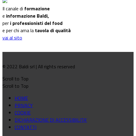
Il canale di
formazione
e
informazione Baldi,
per
i professionisti del food
e per chi ama la
tavola di qualità
vai al sito
© 2022 Baldi srl | All rights reserved
Scroll to Top
Scroll to Top
HOME
PRIVACY
COOKIE
DICHIARAZIONE DI ACCESSIBILITA'
CONTATTI