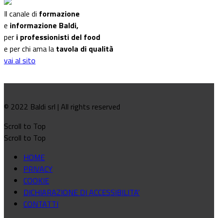
Il canale di
formazione
e
informazione Baldi,
per
i professionisti del food
e per chi ama la
tavola di qualità
vai al sito
© 2022 Baldi srl | All rights reserved
Scroll to Top
Scroll to Top
HOME
PRIVACY
COOKIE
DICHIARAZIONE DI ACCESSIBILITA'
CONTATTI