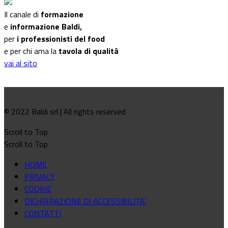
Il canale di
formazione
e
informazione Baldi,
per
i professionisti del food
e per chi ama la
tavola di qualità
vai al sito
© 2022 Baldi srl | All rights reserved
Scroll to Top
Scroll to Top
HOME
PRIVACY
COOKIE
DICHIARAZIONE DI ACCESSIBILITA'
CONTATTI