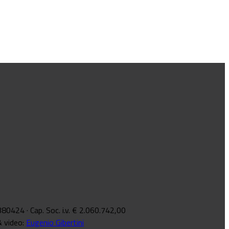
8380424 · Cap. Soc. i.v. € 2.060.742,00
& video:
Eugenio Gibertini