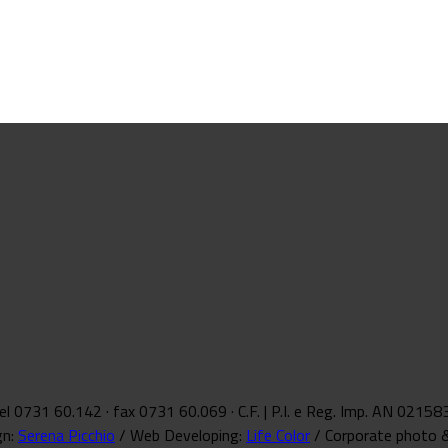
 · tel 0731 60.142 · fax 0731 60.069 · C.F. | P.I. e Reg. Imp. AN 0215
gn:
Serena Picchio
/ Web Developing:
Life Color
/ Corporate photo 