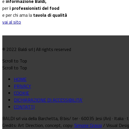
e
informazione Baldi,
per
i professionisti del food
e per chi ama la
tavola di qualità
vai al sito
© 2022 Baldi srl | All rights reserved
Scroll to Top
Scroll to Top
HOME
PRIVACY
COOKIE
DICHIARAZIONE DI ACCESSIBILITA'
CONTATTI
BALDI srl via della Barchetta, 8 bis/ ter · 60035 Jesi (An) · Italia
Credits: Art Direction, concept, copy:
Simone Grassi
/ Visual Desi