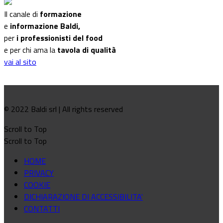
Il canale di
formazione
e
informazione Baldi,
per
i professionisti del food
e per chi ama la
tavola di qualità
vai al sito
© 2022 Baldi srl | All rights reserved
Scroll to Top
Scroll to Top
HOME
PRIVACY
COOKIE
DICHIARAZIONE DI ACCESSIBILITA'
CONTATTI