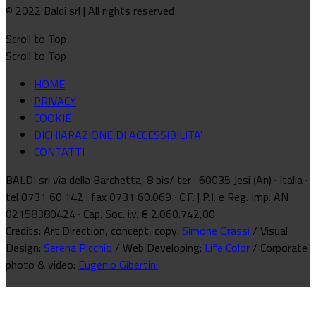
© 2022 Baldi srl | All rights reserved
Scroll to Top
Scroll to Top
HOME
PRIVACY
COOKIE
DICHIARAZIONE DI ACCESSIBILITA'
CONTATTI
BALDI srl via della Barchetta, 8 bis/ ter · 60035 Jesi (An) · Italia ·
tel 0731 60.142 · fax 0731 60.069 · C.F. | P.I. e Reg. Imp. AN
02158380424 · Cap. Soc. i.v. € 2.060.742,00
Credits: Art Direction, concept, copy:
Simone Grassi
/ Visual
Design:
Serena Picchio
/ Web Developing:
Life Color
/ Corporate
photo & video:
Eugenio Gibertini