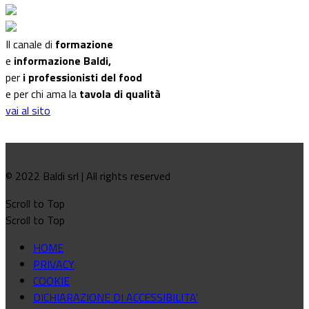
Il canale di
formazione
e
informazione Baldi,
per
i professionisti del food
e per chi ama la
tavola di qualità
vai al sito
© 2022 Baldi srl | All rights reserved
Scroll to Top
Scroll to Top
HOME
PRIVACY
COOKIE
DICHIARAZIONE DI ACCESSIBILITA'