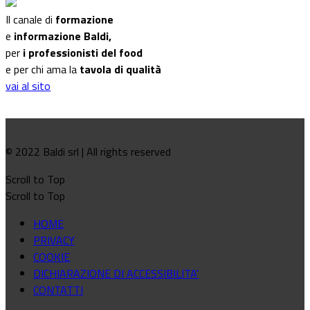
Il canale di
formazione
e
informazione Baldi,
per
i professionisti del food
e per chi ama la
tavola di qualità
vai al sito
© 2022 Baldi srl | All rights reserved
Scroll to Top
Scroll to Top
HOME
PRIVACY
COOKIE
DICHIARAZIONE DI ACCESSIBILITA'
CONTATTI