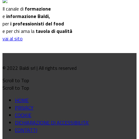
Il canale di
formazione
e
informazione Baldi,
per
i professionisti del food
e per chi ama la
tavola di qualità
vai al sito
© 2022 Baldi srl | All rights reserved
Scroll to Top
Scroll to Top
HOME
PRIVACY
COOKIE
DICHIARAZIONE DI ACCESSIBILITA'
CONTATTI