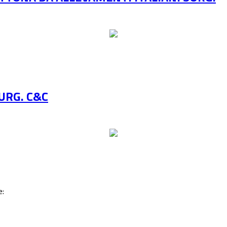
URG. C&C
e: