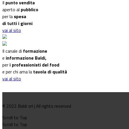
Il
punto vendita
aperto al
pubblico
per la
spesa
di tutti i giorni
vai al sito
Il canale di
formazione
e
informazione Baldi,
per
i professionisti del food
e per chi ama la
tavola di qualità
vai al sito
© 2022 Baldi srl | All rights reserved
Scroll to Top
Scroll to Top