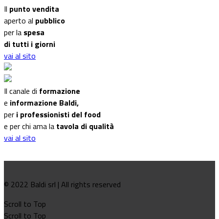
Il
punto vendita
aperto al
pubblico
per la
spesa
di tutti i giorni
vai al sito
Il canale di
formazione
e
informazione Baldi,
per
i professionisti del food
e per chi ama la
tavola di qualità
vai al sito
© 2022 Baldi srl | All rights reserved
Scroll to Top
Scroll to Top